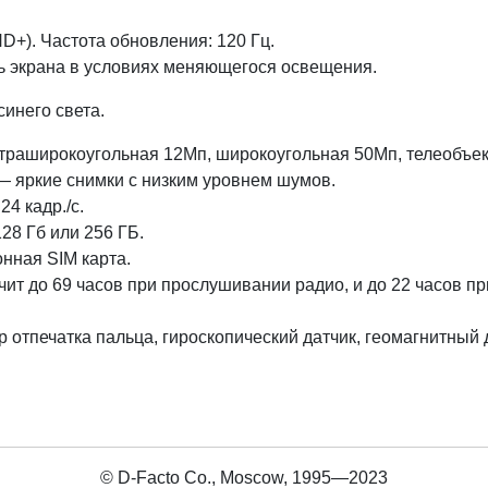
HD+). Частота обновления: 120 Гц.
ь экрана в условиях меняющегося освещения.
инего света.
ьтраширокоугольная 12Мп, широкоугольная 50Мп, телеобъек
 яркие снимки с низким уровнем шумов.
4 кадр./c.
28 Гб или 256 ГБ.
онная SIM карта.
ит до 69 часов при прослушивании радио, и до 22 часов п
р отпечатка пальца, гироскопический датчик, геомагнитный 
© D-Facto Co., Moscow, 1995—2023