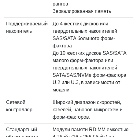
рангов
Зеркалированная память
Поддерживаемый
До 4 жестких дисков или
накопитель
твердотельных накопителей
SAS/SATA большого форм-
фактора
До 10 жестких дисков SAS/SATA
малого форм-фактора или
твердотельных накопителей
SATA/SAS/NVMe форм-фактора
U.2 или U.3, в зависимости от
модели
Сетевой
Широкий диапазон скоростей,
контроллер
кабелей, наборов микросхем и
форм-факторов.
Стандартный
Модули памяти RDIMM емкостью
объем памяти
4 Тбайт (16 x 256 Гбайт) на