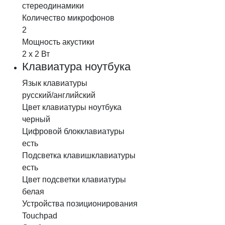
стереодинамики
Количество микрофонов
2
Мощность акустики
2 x 2 Вт
Клавиатура ноутбука
Язык клавиатуры
русский/английский
Цвет клавиатуры
ноутбука
черный
Цифровой блок
клавиатуры
есть
Подсветка клавиш
клавиатуры
есть
Цвет подсветки клавиатуры
белая
Устройства позиционирования
Touchpad