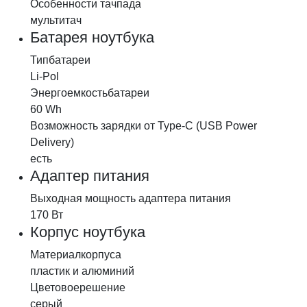
Особенности
тачпада
мультитач
Батарея ноутбука
Тип
батареи
Li-Pol
Энергоемкость
батареи
60 Wh
Возможность зарядки от Type-C (USB Power
Delivery)
есть
Адаптер питания
Выходная мощность адаптера питания
170 Вт
Корпус ноутбука
Материал
корпуса
пластик и алюминий
Цветовое
решение
серый