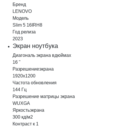
Бренд
LENOVO
Модель
Slim 5 16IRH8
Год релиза
2023
Экран ноутбука
Диагональ экрана в
дюймах
16 "
Разрешение
экрана
1920х1200
Частота обновления
144 Гц
Разрешение матрицы экрана
WUXGA
Яркость
экрана
300 кд/м2
Контраст к 1