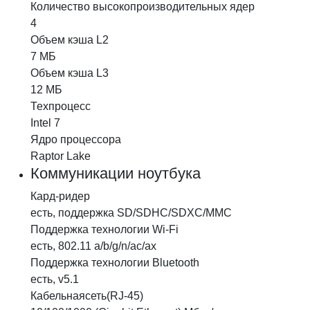
Количество высокопроизводительных ядер
4
Объем кэша L2
7 МБ
Объем кэша L3
12 МБ
Техпроцесс
Intel 7
Ядро процессора
Raptor Lake
Коммуникации ноутбука
Кард-ридер
есть, поддержка SD/SDHC/SDXC/MMC
Поддержка технологии
Wi-Fi
есть, 802.11 a/b/g/n/ac/ax
Поддержка технологии
Bluetooth
есть, v5.1
Кабельная
сеть(RJ-45)